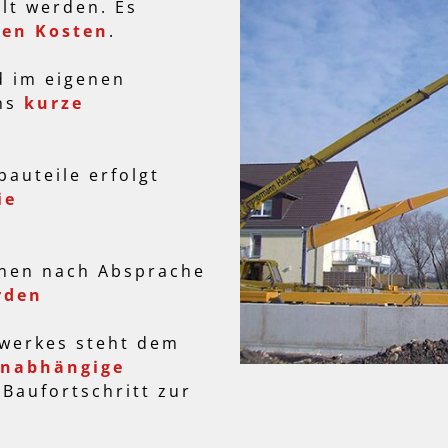
llt werden. Es
hen Kosten
.
d im eigenen
uns
kurze
auteile erfolgt
ie
nen nach Absprache
rden
werkes steht dem
unabhängige
Baufortschritt zur