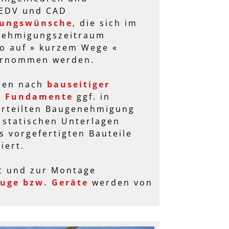
 EDV und CAD
ungswünsche
, die sich im
nehmigungszeitraum
o auf » kurzem Wege «
ernommen werden.
hen nach
bauseitiger
r Fundamente
ggf. in
erteilten Baugenehmigung
 statischen Unterlagen
s vorgefertigten Bauteile
iert.
t und zur Montage
uge bzw. Geräte
werden von