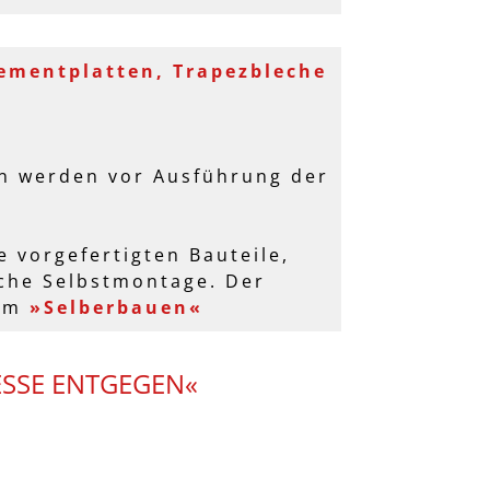
zementplatten, Trapezbleche
en werden vor Ausführung der
e vorgefertigten Bauteile,
iche Selbstmontage. Der
zum
»Selberbauen«
ESSE ENTGEGEN«