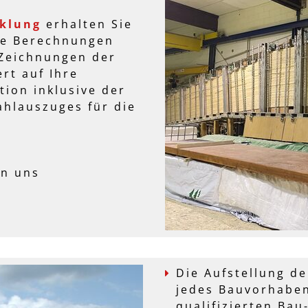
cklung
erhalten Sie
che Berechnungen
 Zeichnungen der
t auf Ihre
tion inklusive der
hlauszuges für die
on uns
Die Aufstellung d
jedes Bauvorhaben
qualifizierten Ba