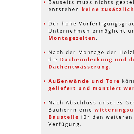
Bauseits muss nichts geste
entstehen
keine zusätzlic
Der hohe Vorfertigungsgra
Unternehmen ermöglicht 
Montagezeiten
.
Nach der Montage der Holzb
die
Dacheindeckung und d
Dachentwässerung.
Außenwände und Tore
kön
geliefert und
montiert we
Nach Abschluss unseres Ge
Bauherrn eine
witterungs
Baustelle
für den weiteren 
Verfügung.