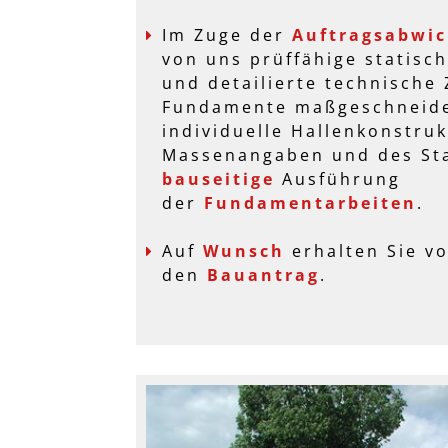
Im Zuge der
Auftragsabwi
von uns prüffähige statis
und detailierte technische
Fundamente maßgeschneider
individuelle Hallenkonstruk
Massenangaben und des Sta
bauseitige
Ausführung
der
Fundamentarbeiten
.
Auf
Wunsch
erhalten Sie v
den
Bauantrag
.