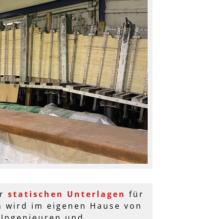
er
statischen Unterlagen
für
 wird im eigenen Hause von
u-Ingenieuren und