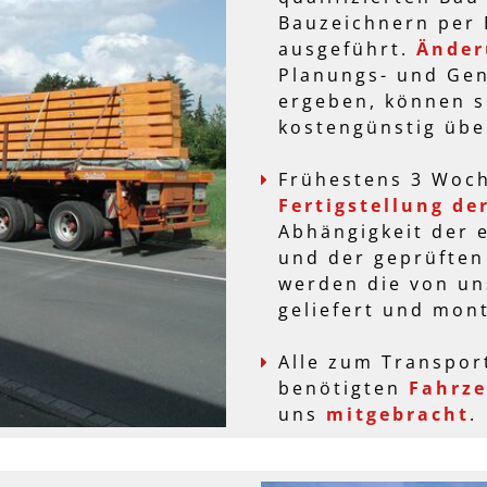
Bauzeichnern per
ausgeführt.
Änder
Planungs- und Ge
ergeben, können s
kostengünstig üb
Frühestens 3 Woc
Fertigstellung
de
Abhängigkeit der 
und der geprüften
werden die von un
geliefert und mont
Alle zum Transpor
benötigten
Fahrze
uns
mitgebracht
.